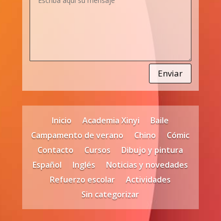
Enviar
Inicio
Academia Xinyi
Baile
Campamento de verano
Chino
Cómic
Contacto
Cursos
Dibujo y pintura
Español
Inglés
Noticias y novedades
Refuerzo escolar
Actividades
Sin categorizar