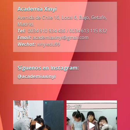
Academia Xinyi
Avenida de Chile 16, Local 6, Bajo, Getafe,
Madrid.
Tel:
0034 910 934 436 / 0034 613 115 832
Email:
academiaxinyi@gmail.com
Wechat:
xinyiedu99
Síguenos en Instagram:
@academiaxinyi