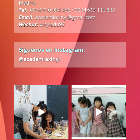
Madrid.
Tel:
0034 910 934 436 / 0034 613 115 832
Email:
academiaxinyi@gmail.com
Wechat:
xinyiedu99
Síguenos en Instagram:
@academiaxinyi