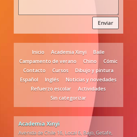
Enviar
Inicio
Academia Xinyi
Baile
Campamento de verano
Chino
Cómic
Contacto
Cursos
Dibujo y pintura
Español
Inglés
Noticias y novedades
Refuerzo escolar
Actividades
Sin categorizar
Academia Xinyi
Avenida de Chile 16, Local 6, Bajo, Getafe,