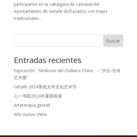
participaron en la cabalgata de carnaval del
Ayuntamiento de Getafe disfrazados con trajes
tradicionales...
Buscar
Entradas recientes
Exposición ¨Simbosis del Zodiaco Chino¨ – “共生-生肖
艺术展”
Getafe 2024黑色文学文化艺术节
心一书院2024年暑期画展
Arteterapia gestalt
Año nuevo chino