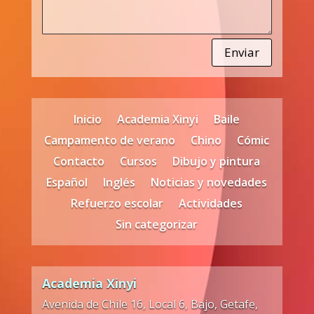
Enviar
Inicio
Academia Xinyi
Baile
Campamento de verano
Chino
Cómic
Contacto
Cursos
Dibujo y pintura
Español
Inglés
Noticias y novedades
Refuerzo escolar
Actividades
Sin categorizar
Academia Xinyi
Avenida de Chile 16, Local 6, Bajo, Getafe,