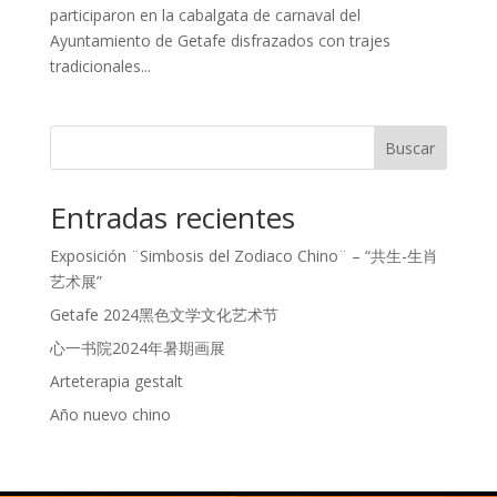
participaron en la cabalgata de carnaval del
Ayuntamiento de Getafe disfrazados con trajes
tradicionales...
Buscar
Entradas recientes
Exposición ¨Simbosis del Zodiaco Chino¨ – “共生-生肖
艺术展”
Getafe 2024黑色文学文化艺术节
心一书院2024年暑期画展
Arteterapia gestalt
Año nuevo chino