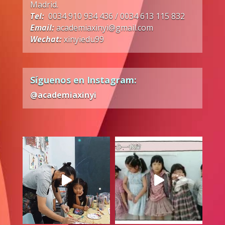
Madrid.
Tel:
0034 910 934 436 / 0034 613 115 832
Email:
academiaxinyi@gmail.com
Wechat:
xinyiedu99
Síguenos en Instagram:
@academiaxinyi